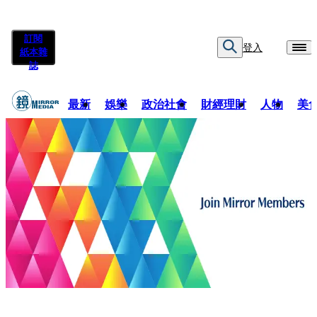
訂閱
登入
紙本雜
誌
最新
娛樂
政治社會
財經理財
人物
美