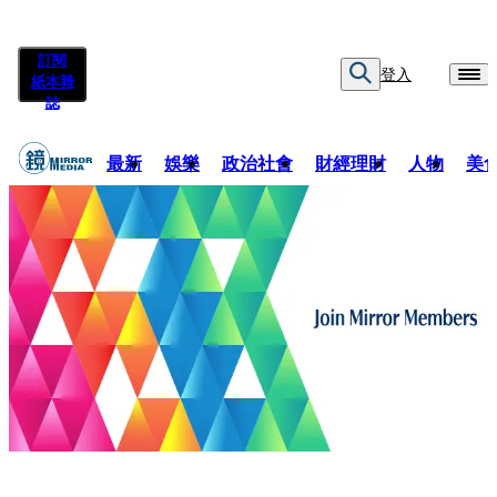
訂閱
登入
紙本雜
誌
最新
娛樂
政治社會
財經理財
人物
美