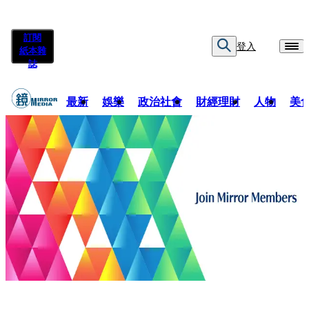
訂閱
登入
紙本雜
誌
最新
娛樂
政治社會
財經理財
人物
美