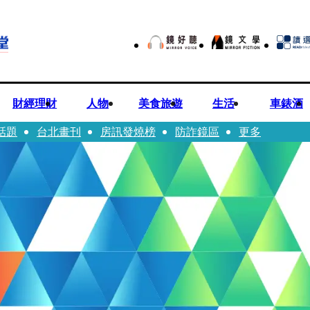
財經理財
人物
美食旅遊
生活
車錶酒
話題
台北畫刊
房訊發燒榜
防詐鏡區
更多