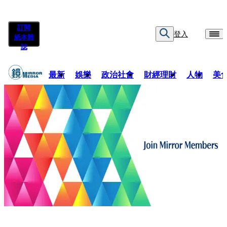
訂閱
登入
紙本雜
誌
最新
娛樂
政治社會
財經理財
人物
美