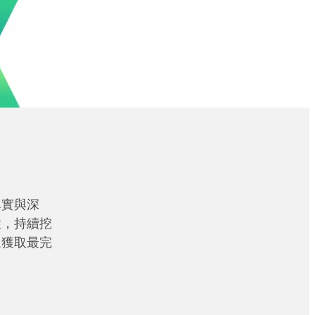
真實與深
性，持續挖
眾獲取最完