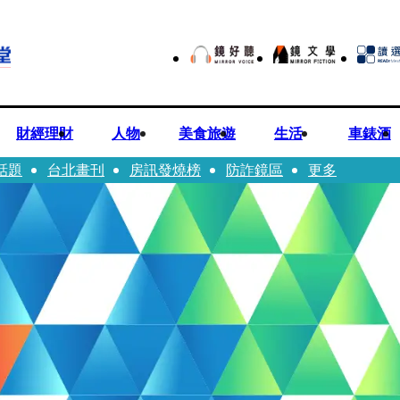
財經理財
人物
美食旅遊
生活
車錶酒
話題
台北畫刊
房訊發燒榜
防詐鏡區
更多