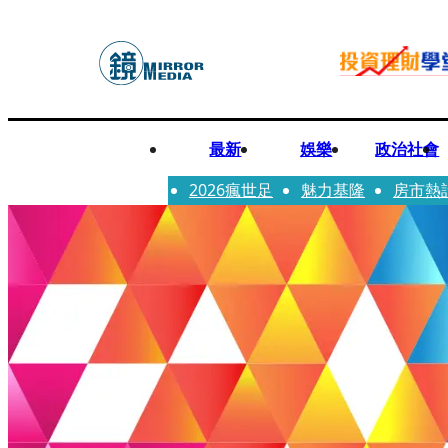
最新
娛樂
政治社會
2026瘋世足
魅力基隆
房市熱