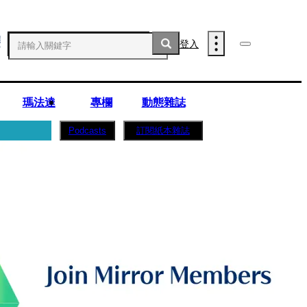
登入
瑪法達
專欄
動態雜誌
訂閱紙本雜誌
Podcasts