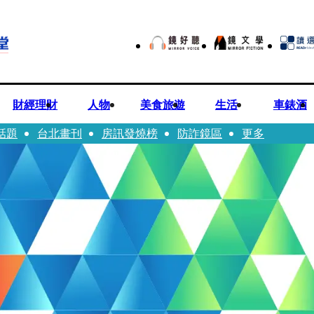
財經理財
人物
美食旅遊
生活
車錶酒
話題
台北畫刊
房訊發燒榜
防詐鏡區
更多