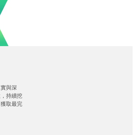
真實與深
性，持續挖
眾獲取最完