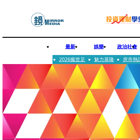
最新
娛樂
政治社會
2026瘋世足
魅力基隆
房市熱