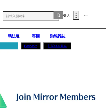
登入
瑪法達
專欄
動態雜誌
訂閱紙本雜誌
Podcasts