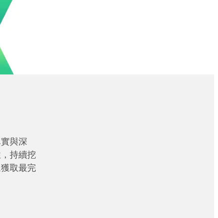
真實與深
性，持續挖
眾獲取最完