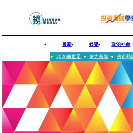
最新
娛樂
政治社會
2026瘋世足
魅力基隆
房市熱