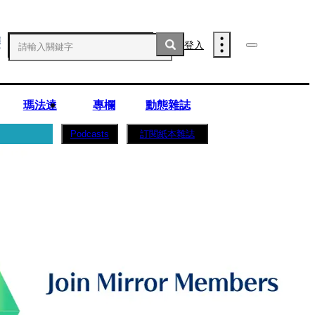
登入
瑪法達
專欄
動態雜誌
訂閱紙本雜誌
Podcasts