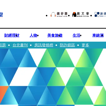
財經理財
人物
美食旅遊
生活
車錶酒
話題
台北畫刊
房訊發燒榜
防詐鏡區
更多