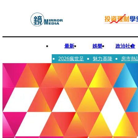
最新
娛樂
政治社會
2026瘋世足
魅力基隆
房市熱