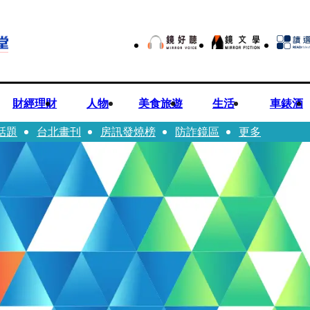
財經理財
人物
美食旅遊
生活
車錶酒
話題
台北畫刊
房訊發燒榜
防詐鏡區
更多