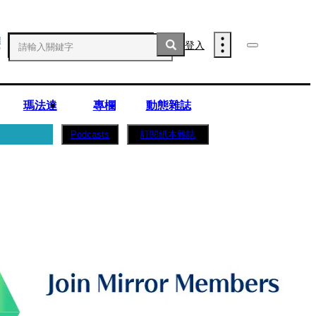
登入
瑪法達
專欄
動態雜誌
訂閱紙本雜誌
Podcasts