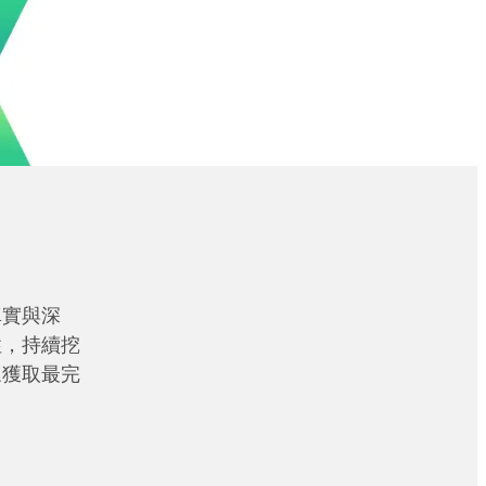
真實與深
性，持續挖
眾獲取最完