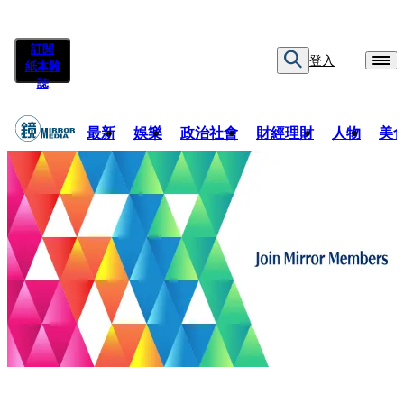
訂閱
登入
紙本雜
誌
最新
娛樂
政治社會
財經理財
人物
美