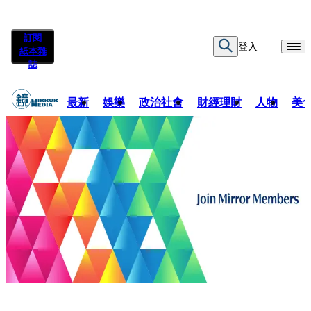
訂閱
登入
紙本雜
誌
最新
娛樂
政治社會
財經理財
人物
美