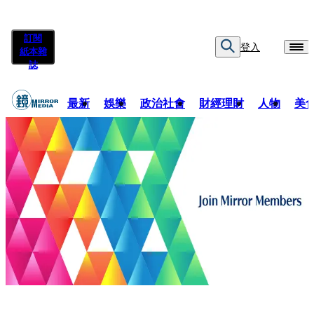
訂閱
登入
紙本雜
誌
最新
娛樂
政治社會
財經理財
人物
美