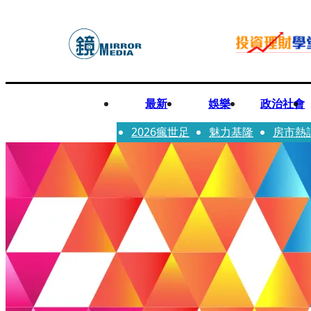
最新
娛樂
政治社會
2026瘋世足
魅力基隆
房市熱