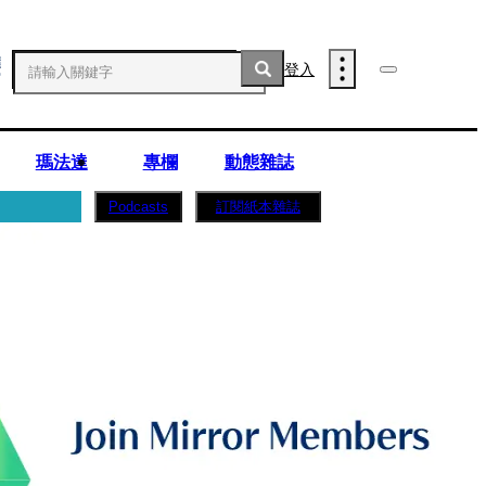
登入
瑪法達
專欄
動態雜誌
訂閱紙本雜誌
Podcasts