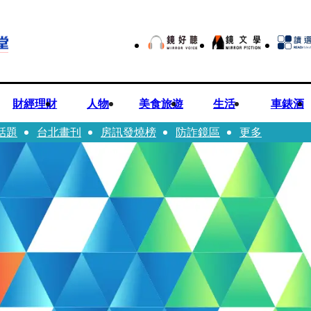
財經理財
人物
美食旅遊
生活
車錶酒
話題
台北畫刊
房訊發燒榜
防詐鏡區
更多