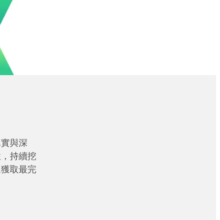
真實與深
性，持續挖
眾獲取最完