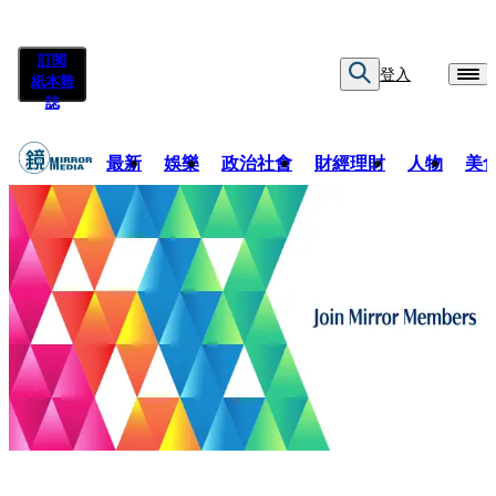
訂閱
登入
紙本雜
誌
最新
娛樂
政治社會
財經理財
人物
美