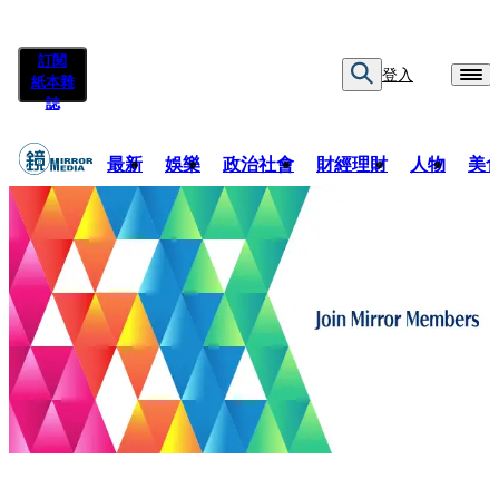
訂閱
登入
紙本雜
誌
最新
娛樂
政治社會
財經理財
人物
美