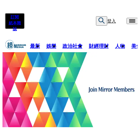
訂閱
登入
紙本雜
誌
最新
娛樂
政治社會
財經理財
人物
美