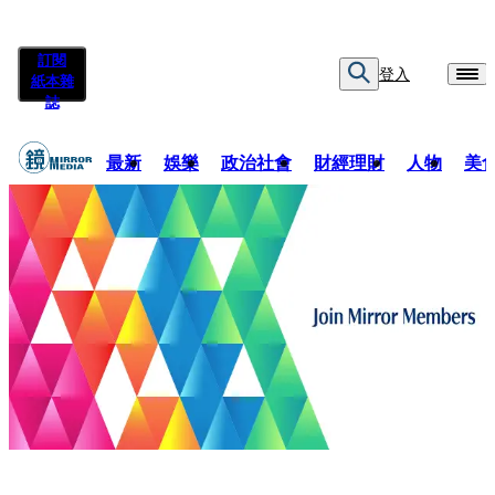
訂閱
登入
紙本雜
誌
最新
娛樂
政治社會
財經理財
人物
美