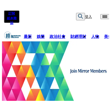
訂閱
登入
紙本雜
誌
最新
娛樂
政治社會
財經理財
人物
美