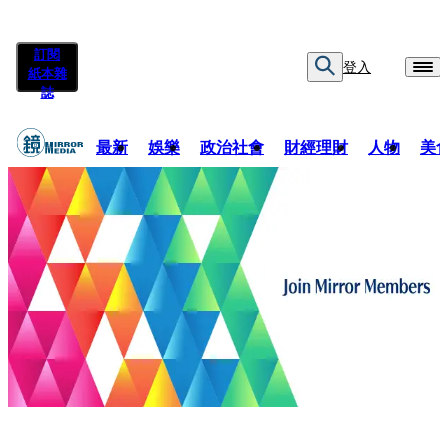
訂閱
登入
紙本雜
誌
最新
娛樂
政治社會
財經理財
人物
美