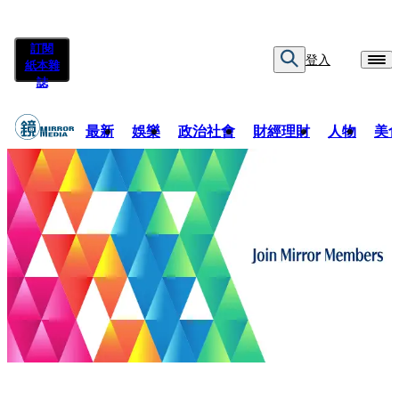
訂閱
登入
紙本雜
誌
最新
娛樂
政治社會
財經理財
人物
美