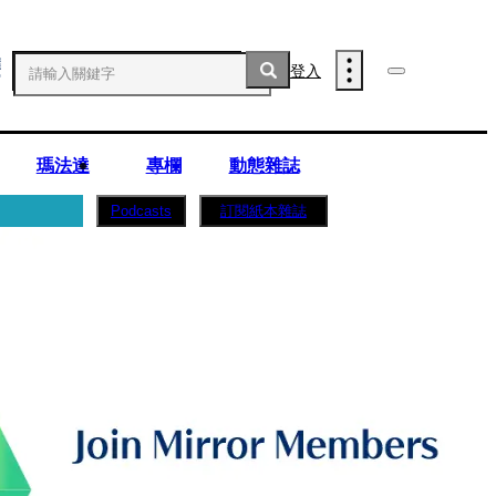
登入
瑪法達
專欄
動態雜誌
訂閱紙本雜誌
Podcasts