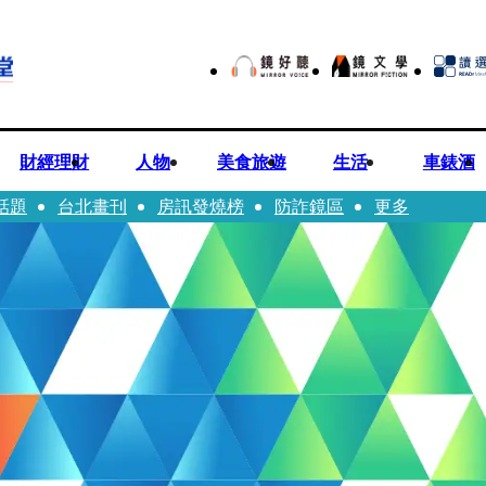
財經理財
人物
美食旅遊
生活
車錶酒
話題
台北畫刊
房訊發燒榜
防詐鏡區
更多