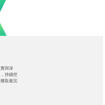
真實與深
性，持續挖
眾獲取最完