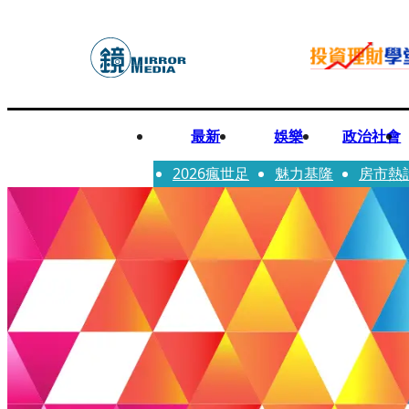
最新
娛樂
政治社會
2026瘋世足
魅力基隆
房市熱