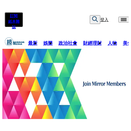
訂閱
登入
紙本雜
誌
最新
娛樂
政治社會
財經理財
人物
美