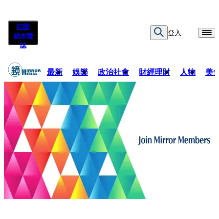
訂閱
登入
紙本雜
誌
最新
娛樂
政治社會
財經理財
人物
美