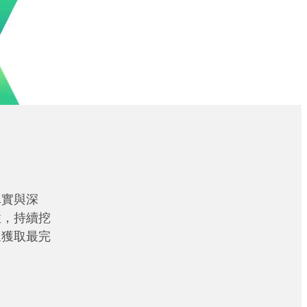
真實與深
性，持續挖
眾獲取最完