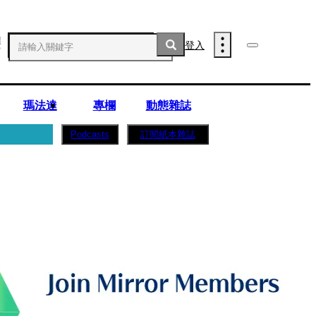
登入
瑪法達
專欄
動態雜誌
訂閱紙本雜誌
Podcasts