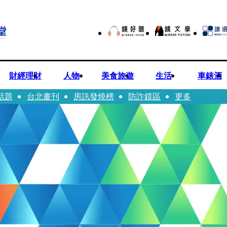
財經理財
人物
美食旅遊
生活
車錶酒
話題
台北畫刊
房訊發燒榜
防詐鏡區
更多