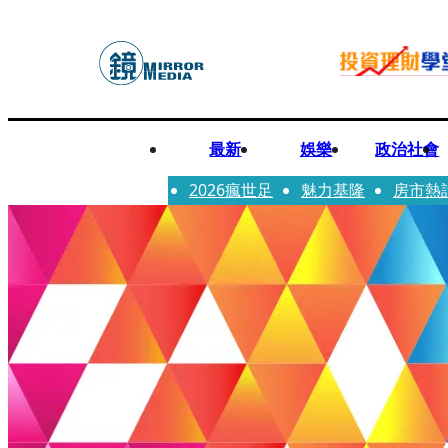
最新
娛樂
政治社會
2026瘋世足
魅力基隆
房市熱