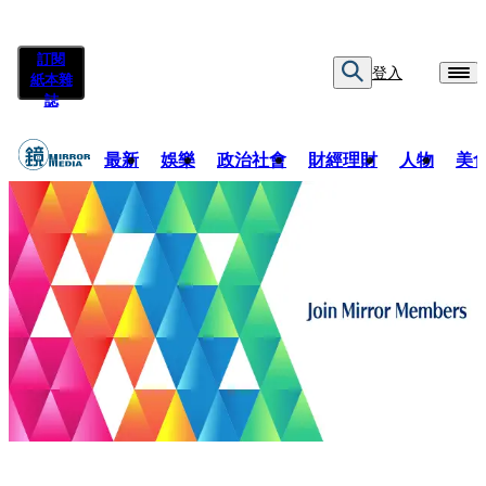
訂閱
登入
紙本雜
誌
最新
娛樂
政治社會
財經理財
人物
美