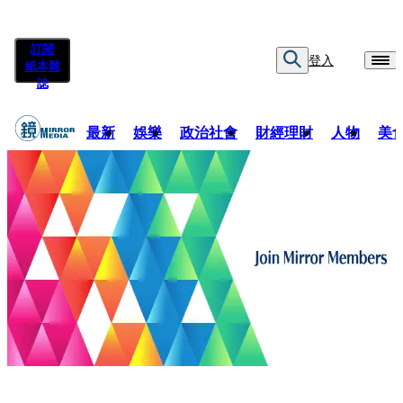
訂閱
登入
紙本雜
誌
最新
娛樂
政治社會
財經理財
人物
美