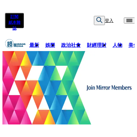
訂閱
登入
紙本雜
誌
最新
娛樂
政治社會
財經理財
人物
美