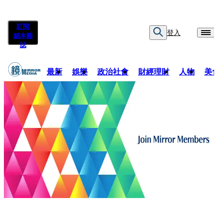
訂閱
登入
紙本雜
誌
最新
娛樂
政治社會
財經理財
人物
美