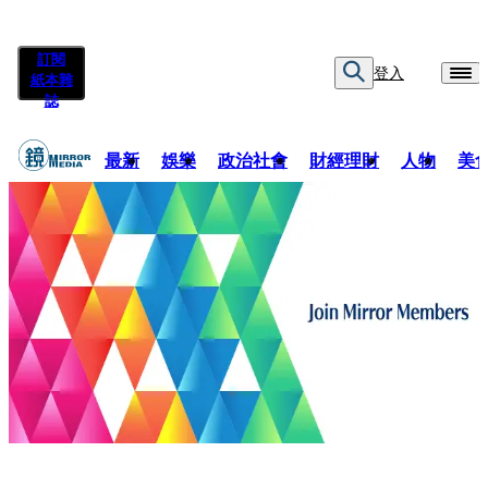
訂閱
登入
紙本雜
誌
最新
娛樂
政治社會
財經理財
人物
美