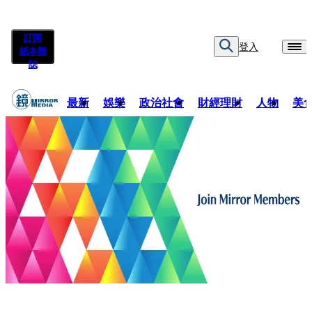
訂閱
登入
紙本雜
誌
最新
娛樂
政治社會
財經理財
人物
美