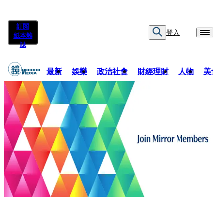
訂閱
登入
紙本雜
誌
最新
娛樂
政治社會
財經理財
人物
美