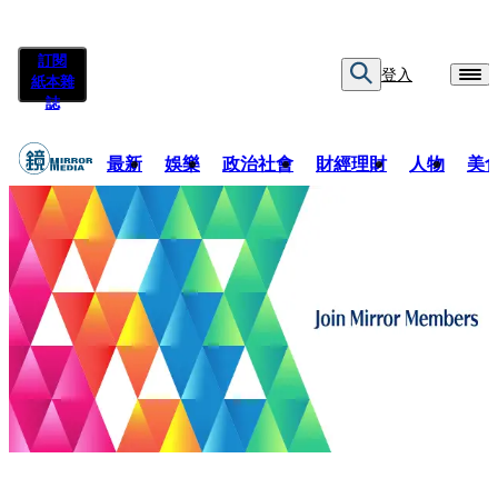
訂閱
登入
紙本雜
誌
最新
娛樂
政治社會
財經理財
人物
美