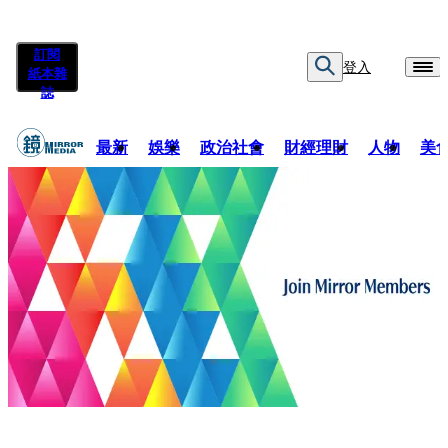
訂閱
登入
紙本雜
誌
最新
娛樂
政治社會
財經理財
人物
美