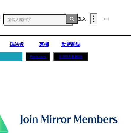
登入
瑪法達
專欄
動態雜誌
訂閱紙本雜誌
Podcasts