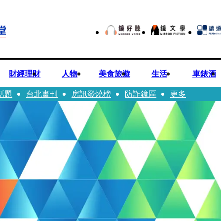
財經理財
人物
美食旅遊
生活
車錶酒
話題
台北畫刊
房訊發燒榜
防詐鏡區
更多