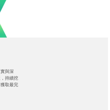
真實與深
性，持續挖
眾獲取最完