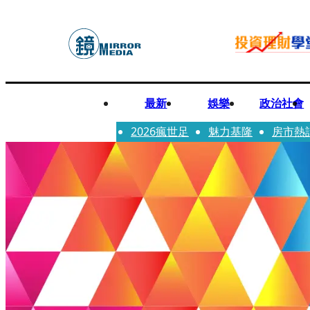
最新
娛樂
政治社會
2026瘋世足
魅力基隆
房市熱