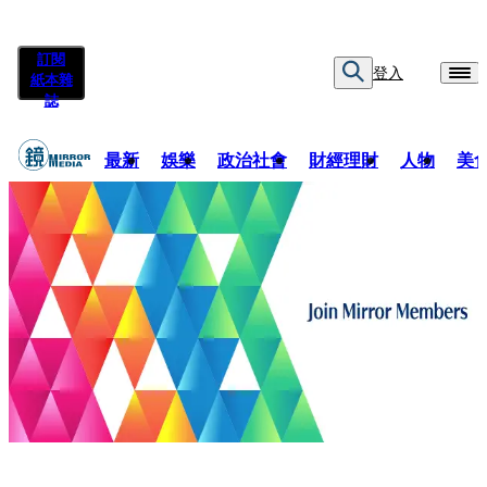
訂閱
登入
紙本雜
誌
最新
娛樂
政治社會
財經理財
人物
美