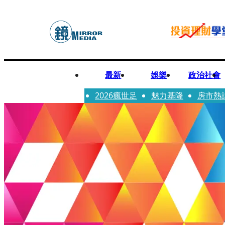
最新
娛樂
政治社會
2026瘋世足
魅力基隆
房市熱