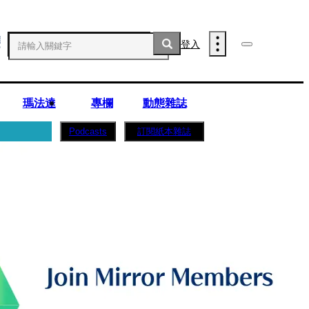
登入
瑪法達
專欄
動態雜誌
訂閱紙本雜誌
Podcasts