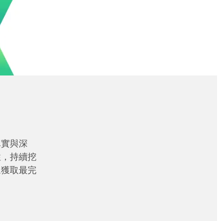
真實與深
性，持續挖
眾獲取最完