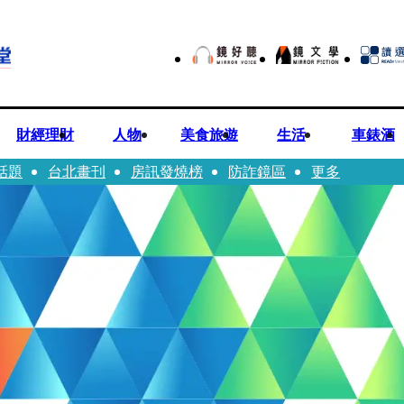
財經理財
人物
美食旅遊
生活
車錶酒
話題
台北畫刊
房訊發燒榜
防詐鏡區
更多