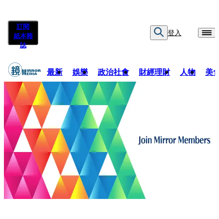
訂閱
登入
紙本雜
誌
最新
娛樂
政治社會
財經理財
人物
美