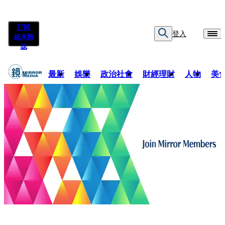
訂閱
登入
紙本雜
誌
最新
娛樂
政治社會
財經理財
人物
美