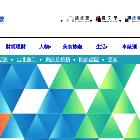
財經理財
人物
美食旅遊
生活
車錶酒
話題
台北畫刊
房訊發燒榜
防詐鏡區
更多