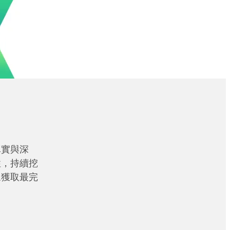
真實與深
性，持續挖
眾獲取最完