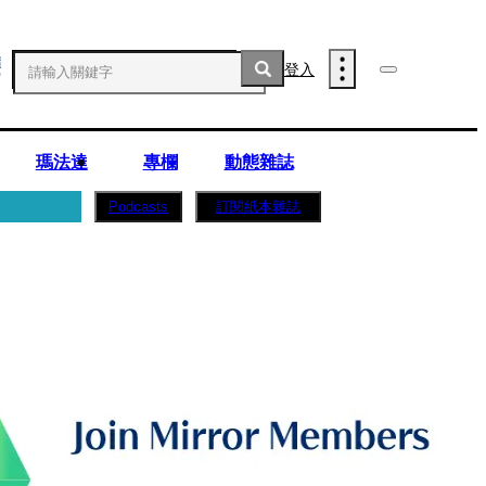
登入
瑪法達
專欄
動態雜誌
訂閱紙本雜誌
Podcasts