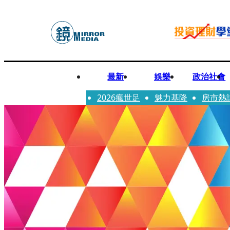
最新
娛樂
政治社會
2026瘋世足
魅力基隆
房市熱