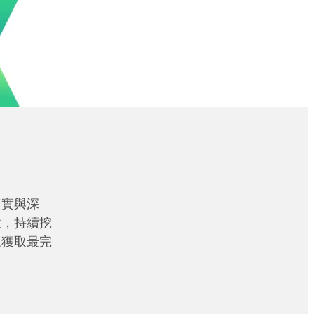
真實與深
性，持續挖
眾獲取最完