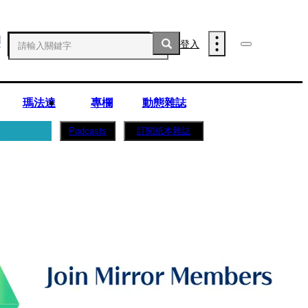
登入
瑪法達
專欄
動態雜誌
訂閱紙本雜誌
Podcasts