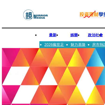
最新
娛樂
政治社會
2026瘋世足
魅力基隆
房市熱