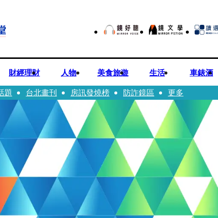
財經理財
人物
美食旅遊
生活
車錶酒
話題
台北畫刊
房訊發燒榜
防詐鏡區
更多