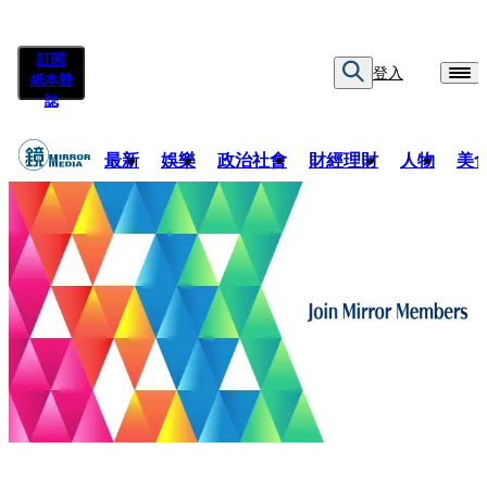
訂閱
登入
紙本雜
誌
最新
娛樂
政治社會
財經理財
人物
美