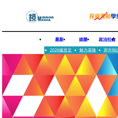
最新
娛樂
政治社會
2026瘋世足
魅力基隆
房市熱