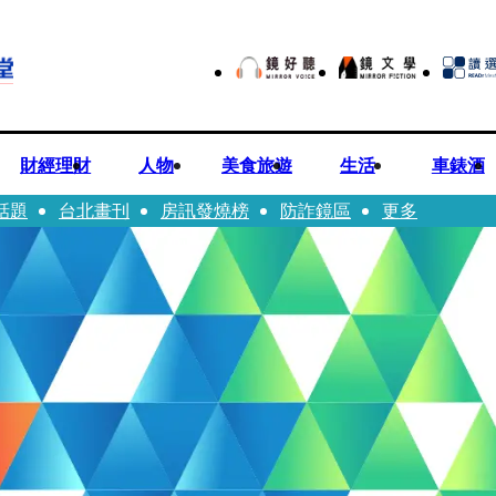
財經理財
人物
美食旅遊
生活
車錶酒
話題
台北畫刊
房訊發燒榜
防詐鏡區
更多