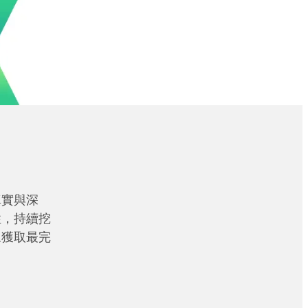
真實與深
性，持續挖
眾獲取最完