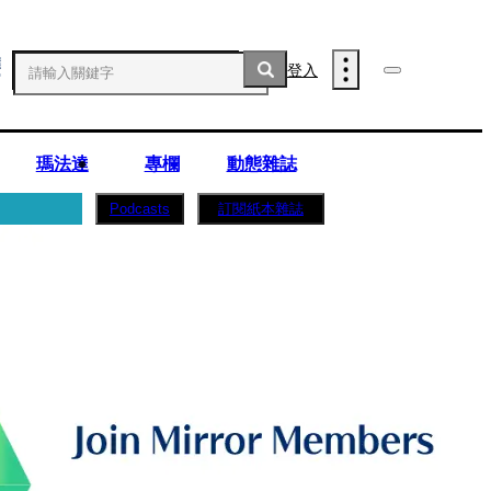
登入
瑪法達
專欄
動態雜誌
訂閱紙本雜誌
Podcasts