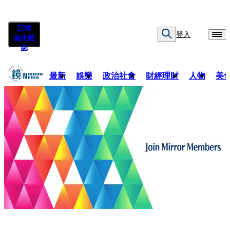
訂閱
登入
紙本雜
誌
最新
娛樂
政治社會
財經理財
人物
美