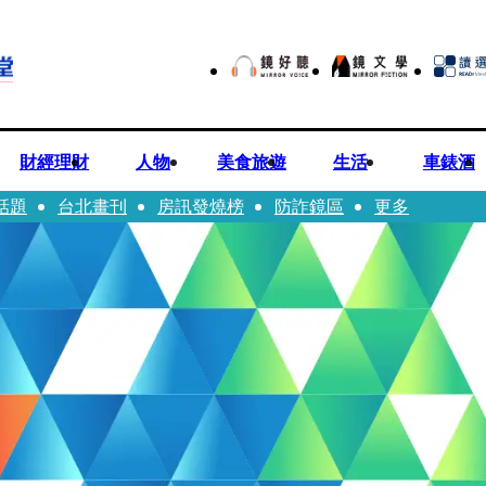
財經理財
人物
美食旅遊
生活
車錶酒
話題
台北畫刊
房訊發燒榜
防詐鏡區
更多