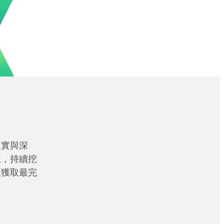
真實與深
性，持續挖
眾獲取最完