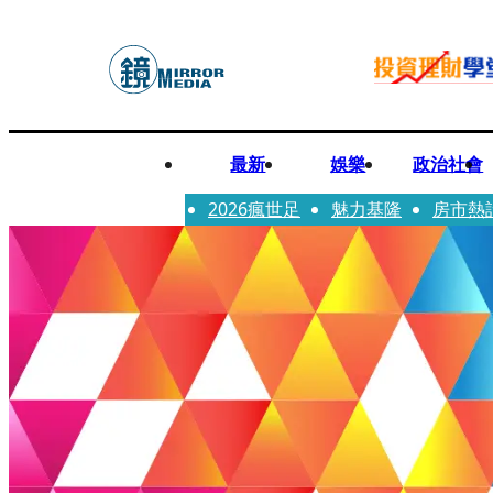
最新
娛樂
政治社會
2026瘋世足
魅力基隆
房市熱