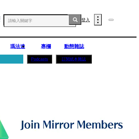
登入
瑪法達
專欄
動態雜誌
訂閱紙本雜誌
Podcasts