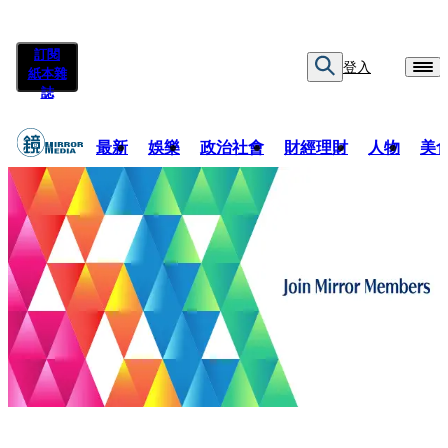
訂閱
登入
紙本雜
誌
最新
娛樂
政治社會
財經理財
人物
美