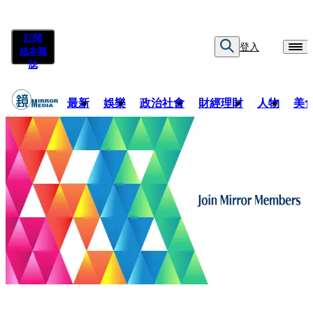
訂閱
登入
紙本雜
誌
最新
娛樂
政治社會
財經理財
人物
美