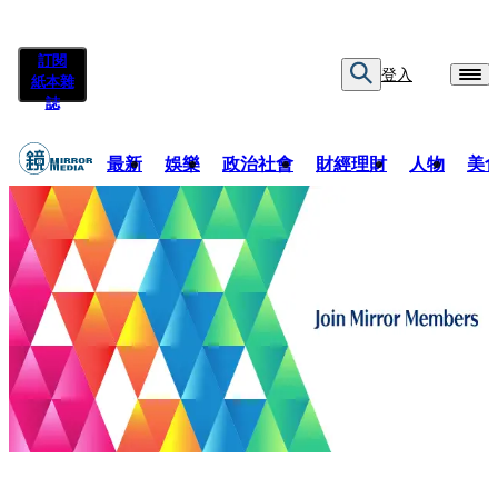
訂閱
登入
紙本雜
誌
最新
娛樂
政治社會
財經理財
人物
美