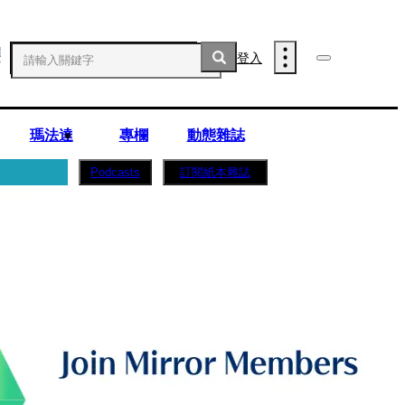
登入
瑪法達
專欄
動態雜誌
訂閱紙本雜誌
Podcasts