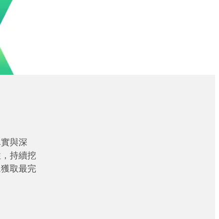
真實與深
性，持續挖
眾獲取最完