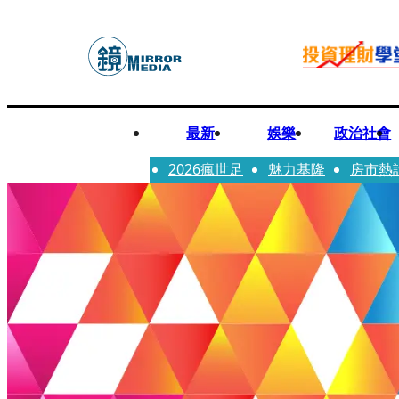
最新
娛樂
政治社會
2026瘋世足
魅力基隆
房市熱