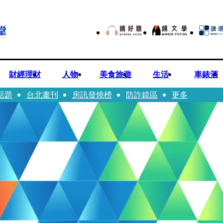
財經理財
人物
美食旅遊
生活
車錶酒
話題
台北畫刊
房訊發燒榜
防詐鏡區
更多