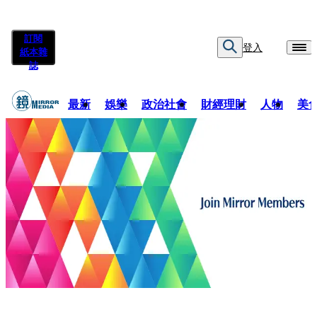
訂閱
登入
紙本雜
誌
最新
娛樂
政治社會
財經理財
人物
美