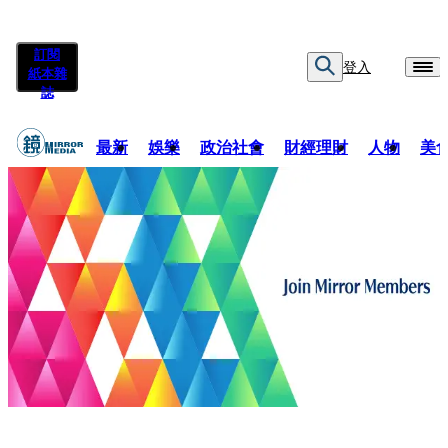
訂閱
登入
紙本雜
誌
最新
娛樂
政治社會
財經理財
人物
美